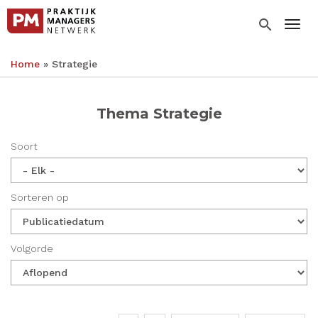
Overslaan
en
search
Togg
naar
de
Home
Strategie
inhoud
Kruimelpad
gaan
Thema Strategie
Soort
Sorteren op
Volgorde