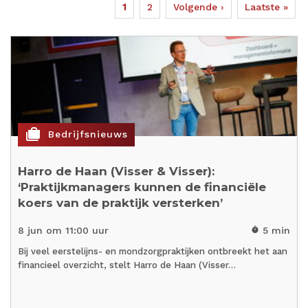
Huidige
1
Page
2
Volgende
Volgende ›
Laatste
Laatste »
Paginering
pagina
pagina
pagina
cases
Bedrijfsnieuws
Harro de Haan (Visser & Visser):
‘Praktijkmanagers kunnen de financiële
koers van de praktijk versterken’
8 jun om 11:00 uur
5 min
timer
Bij veel eerstelijns- en mondzorgpraktijken ontbreekt het aan
financieel overzicht, stelt Harro de Haan (Visser…