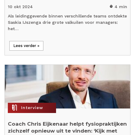
10 okt 2024
4 min
timer
Als leidinggevende binnen verschillende teams ontdekte
Saskia IJszenga drie grote valkuilen voor managers:
het…
Lees verder »
mic_external_on
Interview
Coach Chris Eijkenaar helpt fysiopraktijken
zichzelf opnieuw uit te vinden: ‘Kijk met