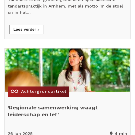
tandartspraktijk in Arnhem, met als motto ‘In de stoel
en in het…
Lees verder »
all_inclusive
Achtergrondartikel
‘Regionale samenwerking vraagt
leiderschap én lef’
26 jun 2025
4 min
timer