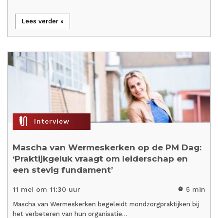
Lees verder »
mic_external_on
Interview
Mascha van Wermeskerken op de PM Dag:
‘Praktijkgeluk vraagt om leiderschap en
een stevig fundament’
11 mei om 11:30 uur
5 min
timer
Mascha van Wermeskerken begeleidt mondzorgpraktijken bij
het verbeteren van hun organisatie…