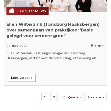
cases
Bedrijfsnieuws
Ellen Wilterdink (Tandzorg Haaksbergen)
over samengaan van praktijken: ‘Basis
gelegd voor verdere groei’
29 nov 2023
5 min
timer
Ellen Wilterdink, vestigingsmanager van Tandzorg
Haaksbergen, vertelt over de ‘verhuizing, verbouwing en…
Lees verder »
Huidige
1
Page
2
Volgende
Volgende ›
Laatste
Laatste »
Paginering
pagina
pagina
pagina