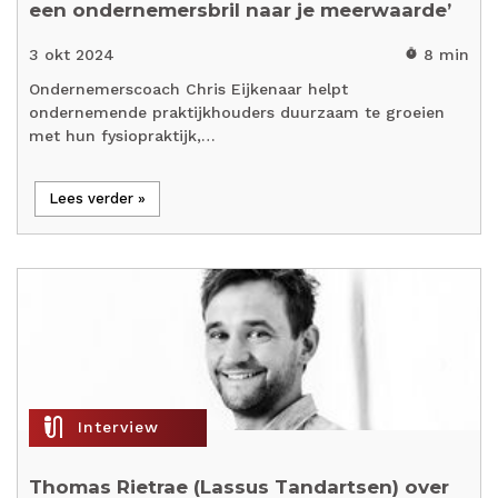
een ondernemersbril naar je meerwaarde’
3 okt 2024
8 min
timer
Ondernemerscoach Chris Eijkenaar helpt
ondernemende praktijkhouders duurzaam te groeien
met hun fysiopraktijk,…
Lees verder »
mic_external_on
Interview
Thomas Rietrae (Lassus Tandartsen) over