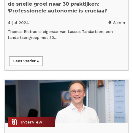
de snelle groei naar 30 praktijken:
‘Professionele autonomie is cruciaal’
4 jul 2024
8 min
timer
Thomas Rietrae is eigenaar van Lassus Tandartsen, een
tandartsengroep met 30…
Lees verder »
mic_external_on
Interview