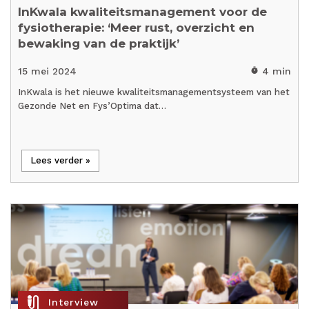
InKwala kwaliteitsmanagement voor de
fysiotherapie: ‘Meer rust, overzicht en
bewaking van de praktijk’
15 mei 2024
4 min
timer
InKwala is het nieuwe kwaliteitsmanagementsysteem van het
Gezonde Net en Fys’Optima dat…
Lees verder »
mic_external_on
Interview