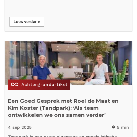
Lees verder »
all_inclusive
Achtergrondartikel
Een Goed Gesprek met Roel de Maat en
Kim Koster (Tandpark): ‘Als team
ontwikkelen we ons samen verder’
4 sep 2025
5 min
timer
Tandpark is een grote algemene en specialistische