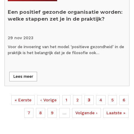
Een positief gezonde organisatie worden:
welke stappen zet je in de praktijk?
29 nov 2023
Voor de invoering van het model ‘positieve gezondheid’ in de
praktijk is het belangrijk dat je de filosofie ook…
Lees meer
Eerste
« Eerste
Vorige
‹ Vorige
Page
1
Page
2
Huidige
3
Page
4
Page
5
Page
6
Paginering
pagina
pagina
pagina
Page
7
Page
8
Page
9
…
Volgende
Volgende ›
Laatste
Laatste »
pagina
pagina