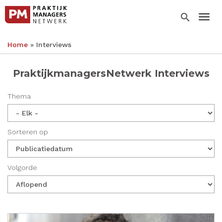
Overslaan
en
search
Togg
naar
de
Home
Interviews
inhoud
Kruimelpad
gaan
PraktijkmanagersNetwerk Interviews
Thema
Sorteren op
Volgorde