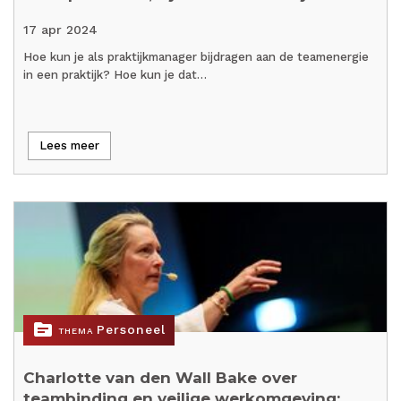
17 apr 2024
Hoe kun je als praktijkmanager bijdragen aan de teamenergie
in een praktijk? Hoe kun je dat…
Lees meer
topic
Personeel
THEMA
Charlotte van den Wall Bake over
teambinding en veilige werkomgeving: