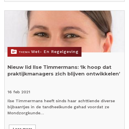
topic
Wet- En Regelgeving
THEMA
Nieuw lid Ilse Timmermans: ‘Ik hoop dat
praktijkmanagers zich blijven ontwikkelen’
16 feb 2021
Ilse Timmermans heeft sinds haar achttiende diverse
bijbaantjes in de tandheelkunde gehad voordat ze
Mondzorgkunde…