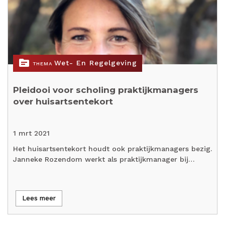
topic
Wet- En Regelgeving
THEMA
Pleidooi voor scholing praktijkmanagers
over huisartsentekort
1 mrt 2021
Het huisartsentekort houdt ook praktijkmanagers bezig.
Janneke Rozendom werkt als praktijkmanager bij…
Lees meer