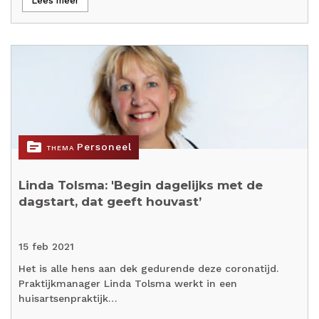
Lees meer
topic
Personeel
THEMA
Linda Tolsma: 'Begin dagelijks met de
dagstart, dat geeft houvast’
15 feb 2021
Het is alle hens aan dek gedurende deze coronatijd.
Praktijkmanager Linda Tolsma werkt in een
huisartsenpraktijk…