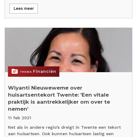
Lees meer
topic
Financiën
THEMA
Wiyanti Nieuweweme over
huisartsentekort Twente: 'Een vitale
praktijk is aantrekkelijker om over te
nemen'
11 feb 2021
Net als in andere regio’s dreigt in Twente een tekort
aan huisartsen. Ook kunnen huisartsen lastig een