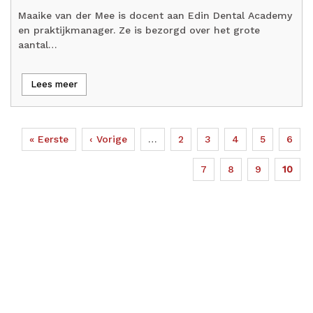
Maaike van der Mee is docent aan Edin Dental Academy
en praktijkmanager. Ze is bezorgd over het grote
aantal…
Lees meer
Eerste
« Eerste
Vorige
‹ Vorige
…
Page
2
Page
3
Page
4
Page
5
Page
6
Paginering
pagina
pagina
Page
7
Page
8
Page
9
Huidi
10
pagin