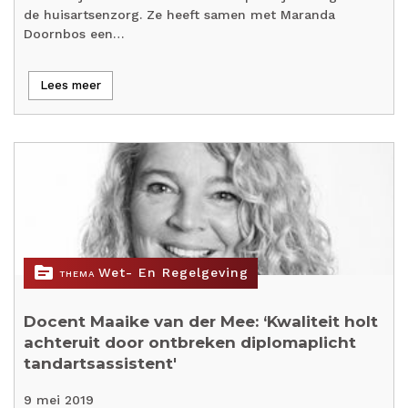
de huisartsenzorg. Ze heeft samen met Maranda
Doornbos een…
Lees meer
topic
Wet- En Regelgeving
THEMA
Docent Maaike van der Mee: ‘Kwaliteit holt
achteruit door ontbreken diplomaplicht
tandartsassistent'
9 mei 2019