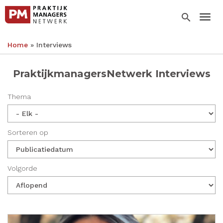
Overslaan
en
search
Togg
naar
de
Home
Interviews
inhoud
Kruimelpad
gaan
PraktijkmanagersNetwerk Interviews
Thema
Sorteren op
Volgorde