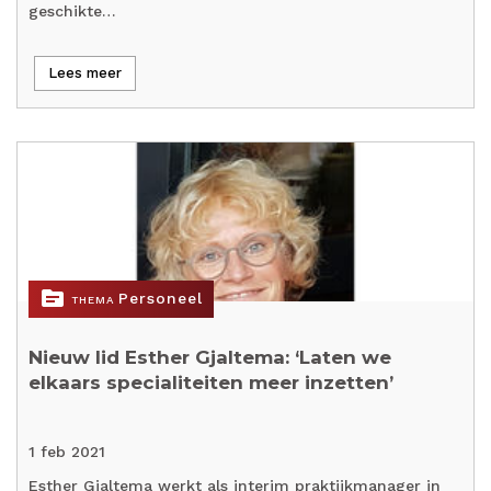
geschikte…
Lees meer
topic
Personeel
THEMA
Nieuw lid Esther Gjaltema: ‘Laten we
elkaars specialiteiten meer inzetten’
1 feb 2021
Esther Gjaltema werkt als interim praktijkmanager in