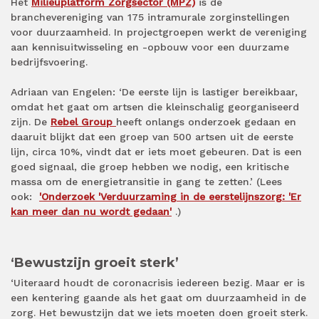
Het
Milieuplatform Zorgsector (MPZ)
is de
branchevereniging van 175 intramurale zorginstellingen
voor duurzaamheid. In projectgroepen werkt de vereniging
aan kennisuitwisseling en -opbouw voor een duurzame
bedrijfsvoering.
Adriaan van Engelen: ‘De eerste lijn is lastiger bereikbaar,
omdat het gaat om artsen die kleinschalig georganiseerd
zijn. De
Rebel Group
heeft onlangs onderzoek gedaan en
daaruit blijkt dat een groep van 500 artsen uit de eerste
lijn, circa 10%, vindt dat er iets moet gebeuren. Dat is een
goed signaal, die groep hebben we nodig, een kritische
massa om de energietransitie in gang te zetten.’ (Lees
ook:
'Onderzoek 'Verduurzaming in de eerstelijnszorg: 'Er
kan meer dan nu wordt gedaan'
.)
‘Bewustzijn groeit sterk’
‘Uiteraard houdt de coronacrisis iedereen bezig. Maar er is
een kentering gaande als het gaat om duurzaamheid in de
zorg. Het bewustzijn dat we iets moeten doen groeit sterk.