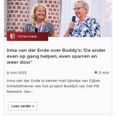
mic_external_on
Interview
Irma van der Ende over Buddy’s: ‘De ander
even op gang helpen, even sparren en
weer door’
8 nov 2022
3 min
timer
Irma van der Ende is samen met Sjoukje van Eijken
initiatiefnemer van het project Buddy’s van het PM
Netwerk. Van…
Lees verder »