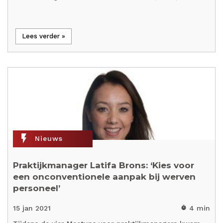
Lees verder »
flash_on
Nieuws
Praktijkmanager Latifa Brons: ‘Kies voor
een onconventionele aanpak bij werven
personeel’
15 jan 2021
4 min
timer