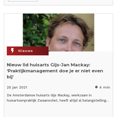
flash_on
Nieuws
Nieuw lid huisarts Gijs-Jan Mackay:
‘Praktijkmanagement doe je er niet even
bij’
25 jan 2021
4 min
timer
De Amsterdamse huisarts Gijs Mackay, werkzaam in
huisartsenpraktijk Zwaansvliet, heeft altijd al belangstelling…