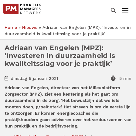
Overslaan
en
search
Togg
naar
de
Home
Nieuws
Adriaan van Engelen (MPZ): ‘Investeren in
inhoud
Kruimelpad
duurzaamheid is kwaliteitsslag voor je praktijk’
gaan
Adriaan van Engelen (MPZ):
‘Investeren in duurzaamheid is
kwaliteitsslag voor je praktijk’
timer
dinsdag 5 januari 2021
5 min
Adriaan van Engelen, directeur van het Milieuplatform
Zorgsector (MPZ), ziet een kentering als het gaat om
duurzaamheid in de zorg. ‘Het bewustzijn dat we iets
moeten doen, groeit sterk.’ Het streven is om de eerste lijn
te ontzorgen. Er komen energiecoaches die
praktijkhouders gaan adviseren over het verduurzamen van
hun praktijk en de bedrijfsvoering.