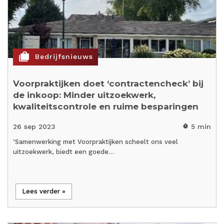
cases
Bedrijfsnieuws
Voorpraktijken doet ‘contractencheck’ bij
de inkoop: Minder uitzoekwerk,
kwaliteitscontrole en ruime besparingen
26 sep 2023
5 min
timer
‘Samenwerking met Voorpraktijken scheelt ons veel
uitzoekwerk, biedt een goede…
Lees verder »