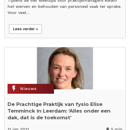
Tijdens de vier Meetups voor praktijkmanagers kwam
het werven en behouden van personeel vaak ter sprake.
Voor veel…
Lees verder »
flash_on
Nieuws
De Prachtige Praktijk van fysio Elise
Temminck in Leerdam: ‘Alles onder een
dak, dat is de toekomst’
11 jan 2021
5 min
timer