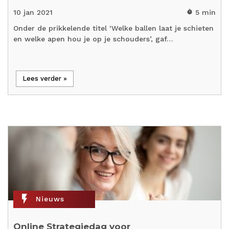
10 jan 2021
5 min
timer
Onder de prikkelende titel ‘Welke ballen laat je schieten
en welke apen hou je op je schouders’, gaf…
Lees verder »
flash_on
Nieuws
Online Strategiedag voor