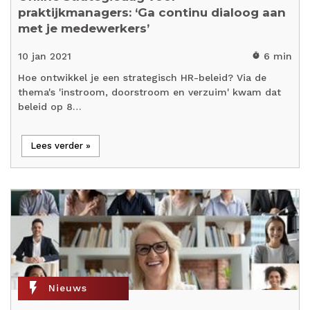
praktijkmanagers: ‘Ga continu dialoog aan
met je medewerkers’
10 jan 2021
6 min
timer
Hoe ontwikkel je een strategisch HR-beleid? Via de
thema's 'instroom, doorstroom en verzuim' kwam dat
beleid op 8…
Lees verder »
flash_on
Nieuws