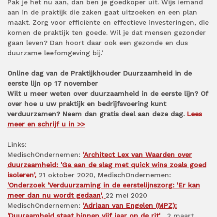
Pak je het nu aan, dan ben je goedkoper uit. Wijs iemand
aan in de praktijk die zaken gaat uitzoeken en een plan
maakt. Zorg voor efficiënte en effectieve investeringen, die
komen de praktijk ten goede. Wil je dat mensen gezonder
gaan leven? Dan hoort daar ook een gezonde en dus
duurzame leefomgeving bij.’
Online dag van de Praktijkhouder Duurzaamheid in de
eerste lijn op 17 november
Wilt u meer weten over duurzaamheid in de eerste lijn? Of
over hoe u uw praktijk en bedrijfsvoering kunt
verduurzamen? Neem dan gratis deel aan deze dag.
Lees
meer en schrijf u in >>
Links:
MedischOndernemen:
'Architect Lex van Waarden over
duurzaamheid: 'Ga aan de slag met quick wins zoals goed
isoleren',
21 oktober 2020, MedischOndernemen:
'Onderzoek 'Verduurzaming in de eerstelijnszorg: 'Er kan
meer dan nu wordt gedaan',
22 mei 2020
MedischOndernemen:
'Adriaan van Engelen (MPZ):
'Duuraamheid staat binnen vijf jaar op de rit'
, 2 maart