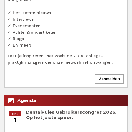
✓ Het laatste nieuws
✓ Interviews
✓ Evenementen
✓ Achtergrondartikelen
✓ Blogs
✓ En meer!
Laat je inspireren! Net zoals de 2.000 collega-
praktijkmanagers die onze nieuwsbrief ontvangen.
event_note
Agenda
DentalRules Gebruikerscongres 2026.
okt
Op het juiste spoor.
1