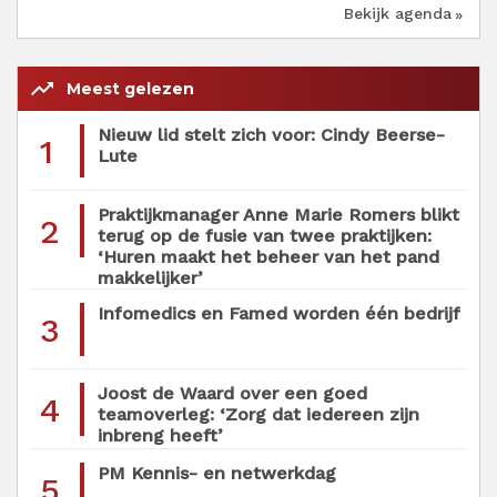
Bekijk agenda
trending_up
Meest gelezen
Nieuw lid stelt zich voor: Cindy Beerse-
1
Lute
Praktijkmanager Anne Marie Romers blikt
2
terug op de fusie van twee praktijken:
‘Huren maakt het beheer van het pand
makkelijker’
Infomedics en Famed worden één bedrijf
3
Joost de Waard over een goed
4
teamoverleg: ‘Zorg dat iedereen zijn
inbreng heeft’
PM Kennis- en netwerkdag
5