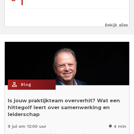
Bekijk alles
person_outline
Blog
Is jouw praktijkteam oververhit? Wat een
hittegolf leert over samenwerking en
leiderschap
9 jul om 12:00 uur
4 min
timer