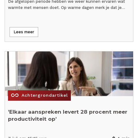
De afgelopen periode hebben we weer kunnen ervaren wat
warmte met mensen doet. Op warme dagen merk je dat je…
Lees meer
all_inclusive
Achtergrondartikel
'Elkaar aanspreken levert 28 procent meer
productiviteit op'