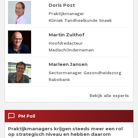
Doris Post
Praktijkmanager
Kliniek Tandheelkunde Sneek
Martin Zuithof
Hoofdredacteur
MedischOndernemen
Marleen Jansen
Sectormanager Gezondheidszorg
Rabobank
Bekijk alle experts
chat_bubble_outline
PM Poll
Praktijkmanagers krijgen steeds meer een rol
op strategisch niveau en hebben daarom