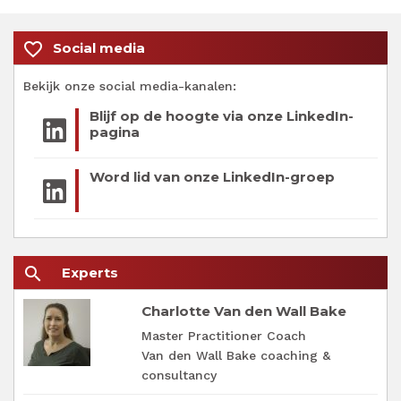
favorite_border
Social media
Bekijk onze social media-kanalen:
Blijf op de hoogte via onze LinkedIn-
pagina
Word lid van onze LinkedIn-groep
search
Experts
Charlotte Van den Wall Bake
Master Practitioner Coach
Van den Wall Bake coaching &
consultancy