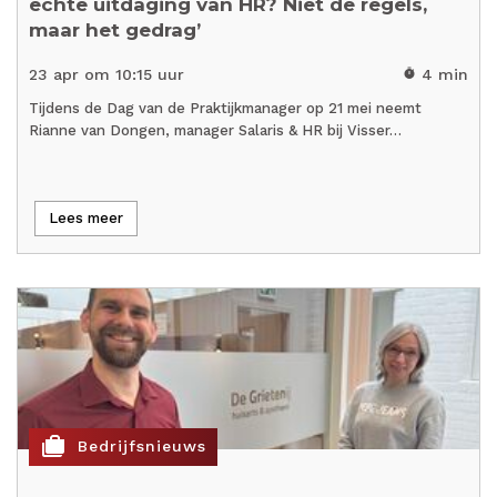
echte uitdaging van HR? Niet de regels,
maar het gedrag’
23 apr om 10:15 uur
4 min
timer
Tijdens de Dag van de Praktijkmanager op 21 mei neemt
Rianne van Dongen, manager Salaris & HR bij Visser…
Lees meer
cases
Bedrijfsnieuws