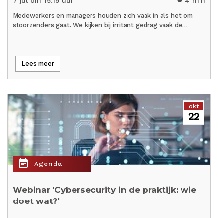
7 jul om 15:15 uur
4 min
timer
Medewerkers en managers houden zich vaak in als het om
stoorzenders gaat. We kijken bij irritant gedrag vaak de…
Lees meer
okt
22
event_note
Agenda
Webinar 'Cybersecurity in de praktijk: wie
doet wat?'