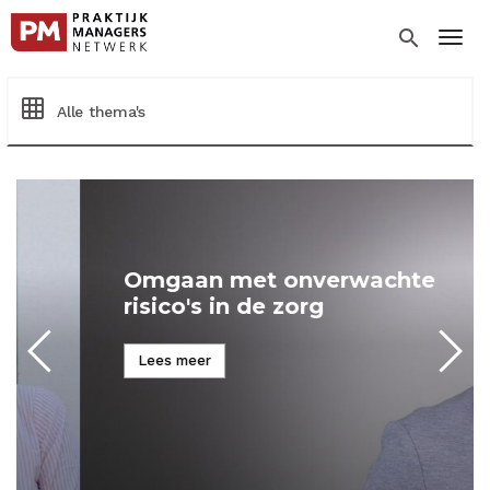
Overslaan
en
search
Togg
naar
de
inhoud
grid_on
Alle thema's
gaan
Omgaan met onverwachte
risico's in de zorg
Lees meer