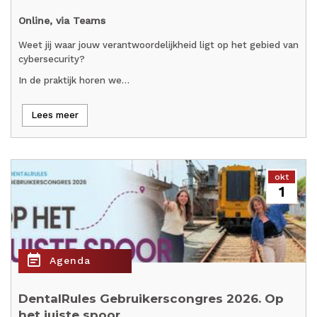
Online, via Teams
Weet jij waar jouw verantwoordelijkheid ligt op het gebied van
cybersecurity?
In de praktijk horen we…
Lees meer
okt
1
event_note
Agenda
DentalRules Gebruikerscongres 2026. Op
het juiste spoor.