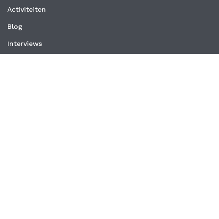
Activiteiten
Blog
Interviews
Nieuws
Vacatures
Whitepapers
WEBSITE
Privacyverklaring
Algemene voorwaarden
CONTACT