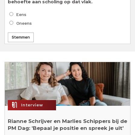
behoefte aan scholing op dat vlak.
Keuzen
Eens
Oneens
mic_external_on
Interview
Rianne Schrijver en Marlies Schippers bij de
PM Dag: 'Bepaal je positie en spreek je uit’