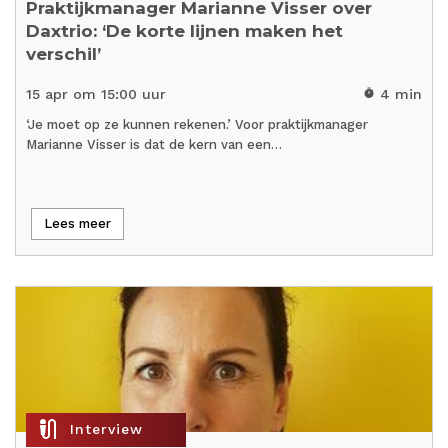
Praktijkmanager Marianne Visser over
Daxtrio: ‘De korte lijnen maken het
verschil’
15 apr om 15:00 uur
4 min
timer
‘Je moet op ze kunnen rekenen.’ Voor praktijkmanager
Marianne Visser is dat de kern van een…
Lees meer
mic_external_on
Interview