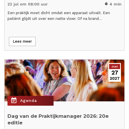
22 jul om 08:00 uur
4 min
timer
Een praktijk moet dicht omdat een apparaat uitvalt. Een
patiënt glijdt uit over een natte vloer. Of na brand…
Lees meer
mei
27
2027
event_note
Agenda
Dag van de Praktijkmanager 2026: 20e
editie