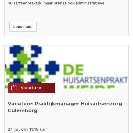
huisartsenpraktijk, maar brengt ook administratieve…
Lees meer
work_outline
Vacature
Vacature: Praktijkmanager Huisartsenzorg
Culemborg
24 jul om 11:18 uur