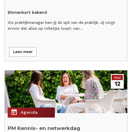
Binnenkort bekend
Als praktijkmanager ben jij de spil van de praktijk. Jij zorgt
ervoor dat alles op rolletjes loopt: van…
Lees meer
nov
12
event_note
Agenda
PM Kennis- en netwerkdag