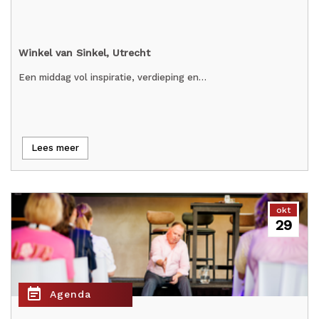
Winkel van Sinkel, Utrecht
Een middag vol inspiratie, verdieping en…
Lees meer
okt
29
event_note
Agenda