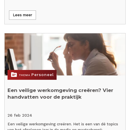
Lees meer
topic
Personeel
THEMA
Een veilige werkomgeving creëren? Vier
handvatten voor de praktijk
26 feb 2024
Een veilige werkomgeving creëren. Het is een van dé topics
van het afgelopen jaar in de media en maatschappij:…