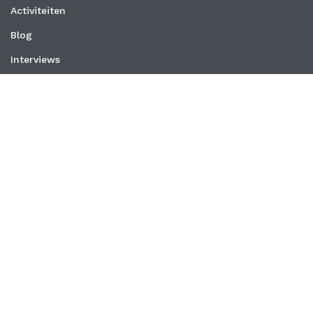
Activiteiten
Blog
Interviews
Nieuws
Vacatures
Whitepapers
WEBSITE
Privacyverklaring
Algemene voorwaarden
CONTACT
PraktijkmanagersNetwerk