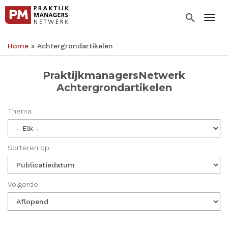
Overslaan
en
search
Togg
naar
de
Home
Achtergrondartikelen
inhoud
Kruimelpad
gaan
PraktijkmanagersNetwerk
Achtergrondartikelen
Thema
Sorteren op
Volgorde