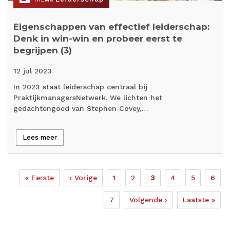
Eigenschappen van effectief leiderschap:
Denk in win-win en probeer eerst te
begrijpen (3)
12 jul 2023
In 2023 staat leiderschap centraal bij
PraktijkmanagersNetwerk. We lichten het
gedachtengoed van Stephen Covey,…
Lees meer
Eerste
« Eerste
Vorige
‹ Vorige
Page
1
Page
2
Huidige
3
Page
4
Page
5
Page
6
Paginering
pagina
pagina
pagina
Page
7
Volgende
Volgende ›
Laatste
Laatste »
pagina
pagina