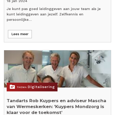
18 jan 2024
Je kunt pas goed leidinggeven aan jouw team als je
kunt leidinggeven aan jezelf. Zelfkennis en
persoonlijke…
Lees meer
topic
Digitalisering
THEMA
Tandarts Rob Kuypers en adviseur Mascha
van Wermeskerken: 'Kuypers Mondzorg is
klaar voor de toekomst'