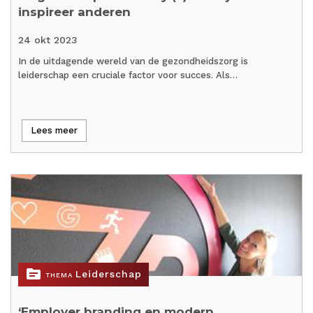
inspireer anderen
24 okt 2023
In de uitdagende wereld van de gezondheidszorg is
leiderschap een cruciale factor voor succes. Als…
Lees meer
topic
Leiderschap
THEMA
‘Employer branding en modern