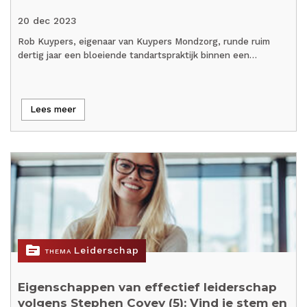
20 dec 2023
Rob Kuypers, eigenaar van Kuypers Mondzorg, runde ruim
dertig jaar een bloeiende tandartspraktijk binnen een…
Lees meer
topic
Leiderschap
THEMA
Eigenschappen van effectief leiderschap
volgens Stephen Covey (5): Vind je stem en