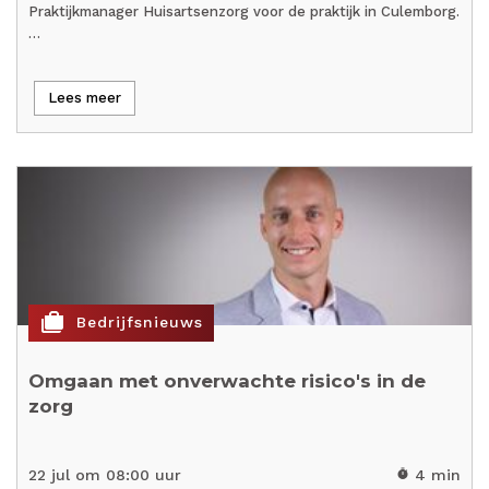
Praktijkmanager Huisartsenzorg voor de praktijk in Culemborg.
…
Lees meer
cases
Bedrijfsnieuws
Omgaan met onverwachte risico's in de
zorg
22 jul om 08:00 uur
4 min
timer