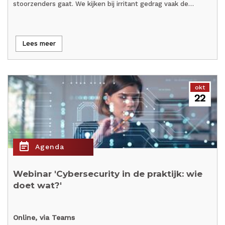
stoorzenders gaat. We kijken bij irritant gedrag vaak de…
Lees meer
okt
22
event_note
Agenda
Webinar 'Cybersecurity in de praktijk: wie
doet wat?'
Online, via Teams