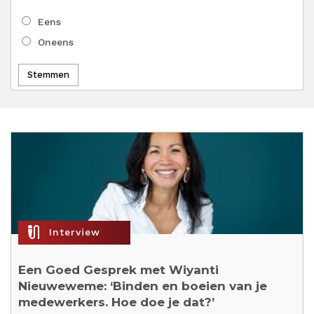
Keuzen
Eens
Oneens
mic_external_on
Interview
Een Goed Gesprek met Wiyanti
Nieuweweme: ‘Binden en boeien van je
medewerkers. Hoe doe je dat?’