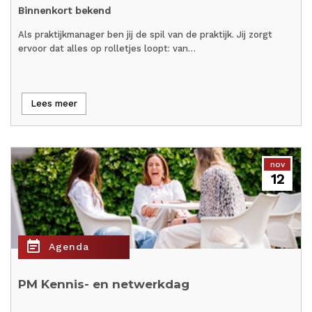
Binnenkort bekend
Als praktijkmanager ben jij de spil van de praktijk. Jij zorgt
ervoor dat alles op rolletjes loopt: van…
Lees meer
nov
12
event_note
Agenda
PM Kennis- en netwerkdag