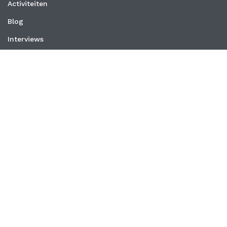
Activiteiten
Blog
Interviews
Nieuws
Vacatures
Whitepapers
WEBSITE
Privacyverklaring
Algemene voorwaarden
CONTACT
PraktijkmanagersNetwerk