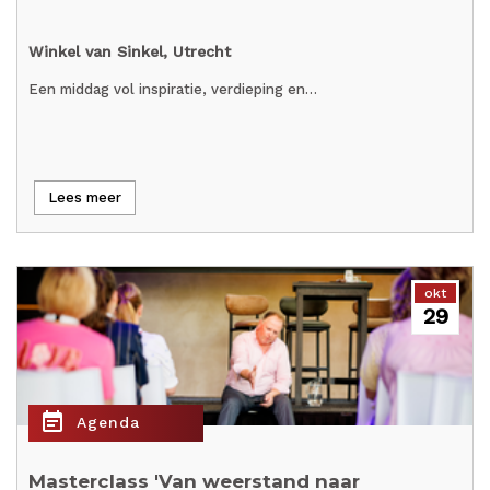
Winkel van Sinkel, Utrecht
Een middag vol inspiratie, verdieping en…
Lees meer
okt
29
event_note
Agenda
Masterclass 'Van weerstand naar