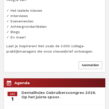
✓ Het laatste nieuws
✓ Interviews
✓ Evenementen
✓ Achtergrondartikelen
✓ Blogs
✓ En meer!
Laat je inspireren! Net zoals de 2.000 collega-
praktijkmanagers die onze nieuwsbrief ontvangen.
event_note
Agenda
DentalRules Gebruikerscongres 2026.
okt
Op het juiste spoor.
1