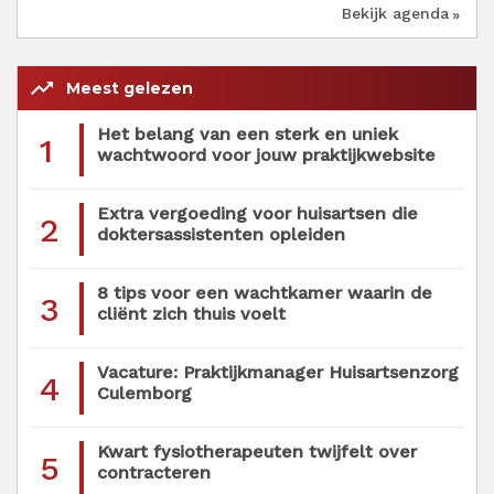
Bekijk agenda
trending_up
Meest gelezen
Het belang van een sterk en uniek
1
wachtwoord voor jouw praktijkwebsite
Extra vergoeding voor huisartsen die
2
doktersassistenten opleiden
8 tips voor een wachtkamer waarin de
3
cliënt zich thuis voelt
Vacature: Praktijkmanager Huisartsenzorg
4
Culemborg
Kwart fysiotherapeuten twijfelt over
5
contracteren