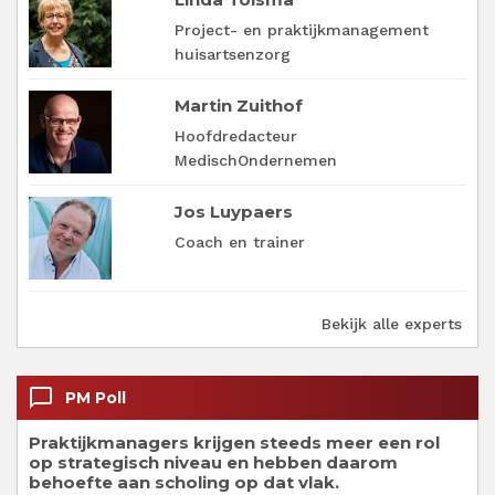
Project- en praktijkmanagement
huisartsenzorg
Martin Zuithof
Hoofdredacteur
MedischOndernemen
Jos Luypaers
Coach en trainer
Bekijk alle experts
chat_bubble_outline
PM Poll
Praktijkmanagers krijgen steeds meer een rol
op strategisch niveau en hebben daarom
behoefte aan scholing op dat vlak.