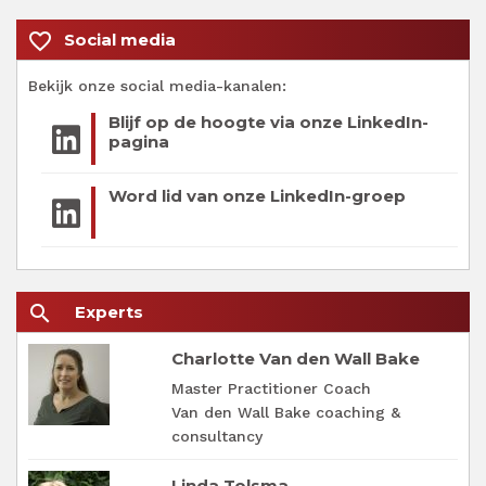
favorite_border
Social media
Bekijk onze social media-kanalen:
Blijf op de hoogte via onze LinkedIn-
pagina
Word lid van onze LinkedIn-groep
search
Experts
Charlotte Van den Wall Bake
Master Practitioner Coach
Van den Wall Bake coaching &
consultancy
Linda Tolsma