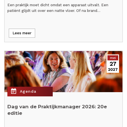
Een praktijk moet dicht omdat een apparaat uitvalt. Een
patiënt glijdt uit over een natte vloer. Of na brand…
Lees meer
mei
27
2027
event_note
Agenda
Dag van de Praktijkmanager 2026: 20e
editie