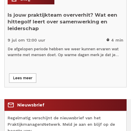
Is jouw praktijkteam oververhit? Wat een
hittegolf leert over samenwerking en
leiderschap
9 jul om 12:00 uur
4 min
timer
De afgelopen periode hebben we weer kunnen ervaren wat
warmte met mensen doet. Op warme dagen merk je dat je…
Lees meer
mail_outline
Nieuwsbrief
Regelmatig verschijnt de nieuwsbrief van het
PraktijkmanagersNetwerk. Meld je aan en blijf op de
hoogte van: