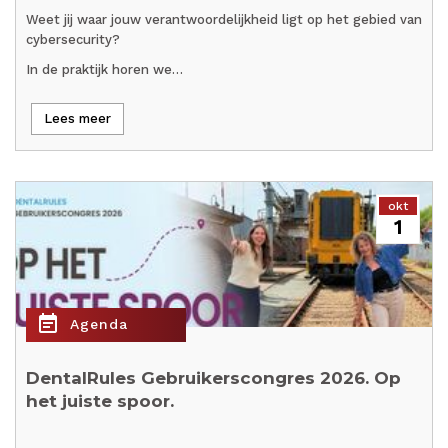
Weet jij waar jouw verantwoordelijkheid ligt op het gebied van
cybersecurity?
In de praktijk horen we…
Lees meer
okt
1
event_note
Agenda
DentalRules Gebruikerscongres 2026. Op
het juiste spoor.