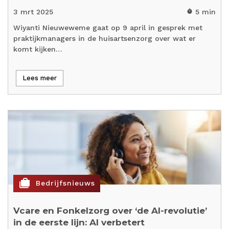
3 mrt 2025
5 min
timer
Wiyanti Nieuweweme gaat op 9 april in gesprek met
praktijkmanagers in de huisartsenzorg over wat er
komt kijken…
Lees meer
cases
Bedrijfsnieuws
Vcare en Fonkelzorg over ‘de AI-revolutie’
in de eerste lijn: AI verbetert